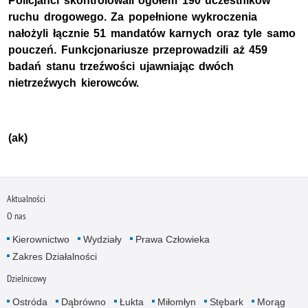
Policjanci skontrolowali ogółem 190 uczestników
ruchu drogowego. Za popełnione wykroczenia
nałożyli łącznie 51 mandatów karnych oraz tyle samo
pouczeń. Funkcjonariusze przeprowadzili aż 459
badań stanu trzeźwości ujawniając dwóch
nietrzeźwych kierowców.
(ak)
Aktualności
O nas
Kierownictwo
Wydziały
Prawa Człowieka
Zakres Działalności
Dzielnicowy
Ostróda
Dąbrówno
Łukta
Miłomłyn
Stębark
Morąg